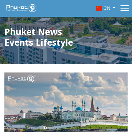
CN
Phuket News
Events Lifestyle